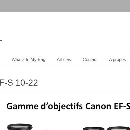
..
What’s In My Bag
Articles
Contact
A propos
F-S 10-22