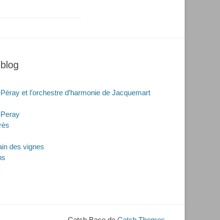
 blog
-Péray et l’orchestre d’harmonie de Jacquemart
-Peray
rès
rain des vignes
ns
k
Catch Base de
Catch Themes