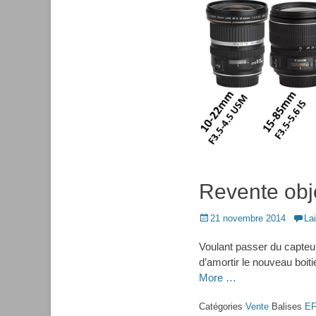
Revente obj
Posted
21 novembre 2014
La
on
Voulant passer du capteu
d’amortir le nouveau boit
More …
Catégories
Vente
Balises
EF