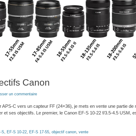
ectifs Canon
isser un commentaire
r APS-C vers un capteur FF (24×36), je mets en vente une partie de
ier et ses objectifs. Le premier, le Canon EF-S 10-22 f/3.5-4.5 USM, e
-S
,
EF-S 10-22
,
EF-S 17-55
,
objectif canon
,
vente