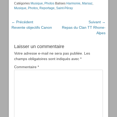
Catégories
Musique
,
Photos
Balises
Harmonie
,
Marsaz
,
Musique
,
Photos
,
Reportage
,
Saint-Péray
Navigation
← Précédent
Suivant →
Article
Article
Revente objectifs Canon
Repas du Clan TT Rhone-
de
précédent :
suivant :
Alpes
l’article
Laisser un commentaire
Votre adresse e-mail ne sera pas publiée.
Les
champs obligatoires sont indiqués avec
*
Commentaire
*