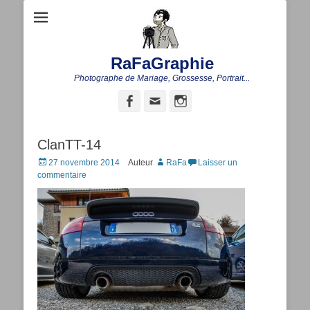
RaFaGraphie
Photographe de Mariage, Grossesse, Portrait...
Facebook
Adresse
Instagram
de
contact
ClanTT-14
Posted
27 novembre 2014
Auteur
RaFa
Laisser un
on
commentaire