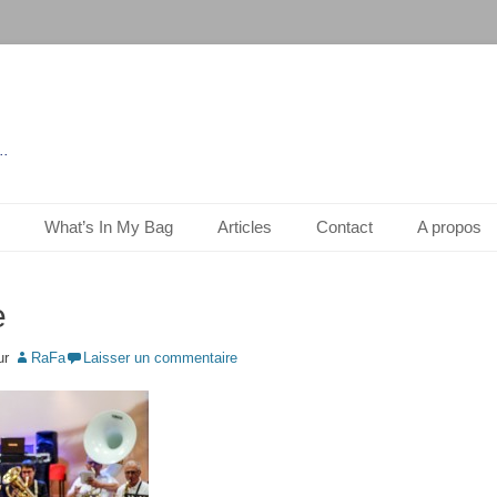
..
What’s In My Bag
Articles
Contact
A propos
e
ur
RaFa
Laisser un commentaire