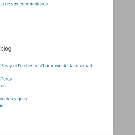
nées de vos commentaires
 blog
-Péray et l’orchestre d’harmonie de Jacquemart
-Peray
rès
rain des vignes
ns
k