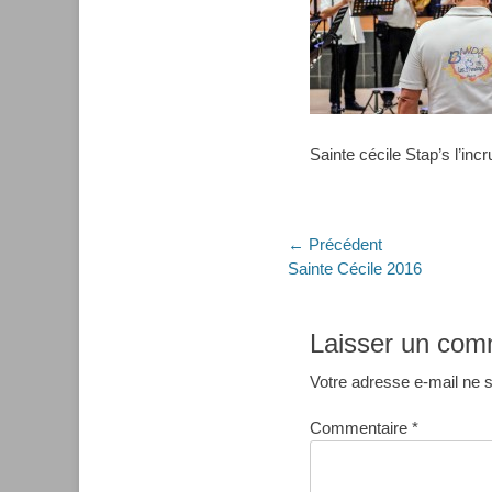
Sainte cécile Stap’s l’i
Navigation
← Précédent
Article
Sainte Cécile 2016
de
précédent :
l’article
Laisser un com
Votre adresse e-mail ne s
Commentaire
*