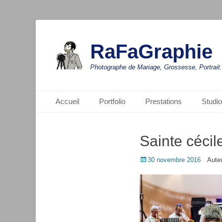
RaFaGraphie
Photographe de Mariage, Grossesse, Portrait.
Menu principal
Aller
Accueil
Portfolio
Prestations
Studio
au
contenu
Sainte cécil
Posted
30 novembre 2016
Aute
on