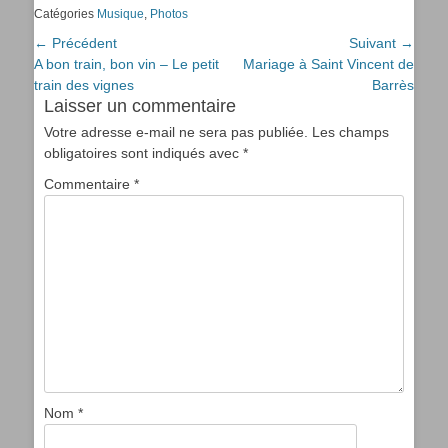
Catégories
Musique
,
Photos
Navigation
← Précédent
Suivant →
Article
Article
A bon train, bon vin – Le petit
Mariage à Saint Vincent de
de
précédent :
suivant :
train des vignes
Barrès
l’article
Laisser un commentaire
Votre adresse e-mail ne sera pas publiée.
Les champs
obligatoires sont indiqués avec
*
Commentaire
*
Nom
*