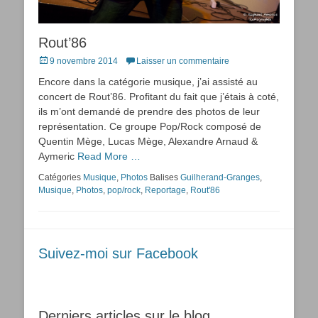
Rout’86
Posted
9 novembre 2014
Laisser un commentaire
on
Encore dans la catégorie musique, j’ai assisté au
concert de Rout’86. Profitant du fait que j’étais à coté,
ils m’ont demandé de prendre des photos de leur
représentation. Ce groupe Pop/Rock composé de
Quentin Mège, Lucas Mège, Alexandre Arnaud &
Aymeric
Read More …
Catégories
Musique
,
Photos
Balises
Guilherand-Granges
,
Musique
,
Photos
,
pop/rock
,
Reportage
,
Rout'86
Suivez-moi sur Facebook
Derniers articles sur le blog