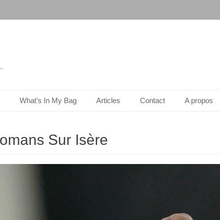
..
What’s In My Bag
Articles
Contact
A propos
omans Sur Isère