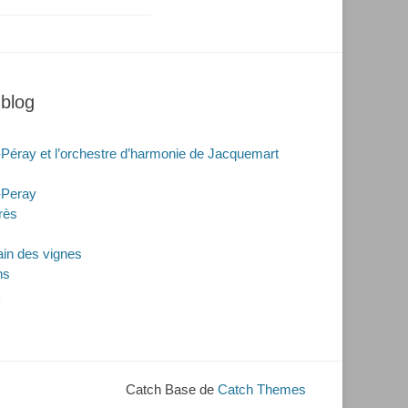
 blog
-Péray et l’orchestre d’harmonie de Jacquemart
-Peray
rès
rain des vignes
ns
k
Catch Base de
Catch Themes