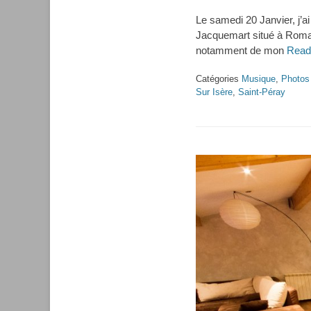
on
Le samedi 20 Janvier, j’a
Jacquemart situé à Romans-
notamment de mon
Read
Catégories
Musique
,
Photos
Sur Isère
,
Saint-Péray