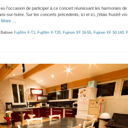
i eu l’occasion de participer à ce concert réunissant les harmonies de
sur-Isère. Sur les concerts précédents, ici et ici, j’étais frustré vi
 More …
Balises
Fujifilm X-T1
,
Fujifilm X-T20
,
Fujinon XF 16-55
,
Fujinon XF 50-140
,
P