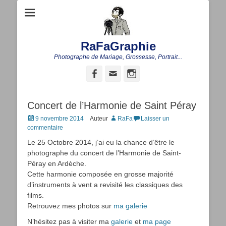
RaFaGraphie
Photographe de Mariage, Grossesse, Portrait...
Facebook
Adresse
Instagram
de
contact
Concert de l’Harmonie de Saint Péray
Posted
9 novembre 2014
Auteur
RaFa
Laisser un
on
commentaire
Le 25 Octobre 2014, j’ai eu la chance d’être le
photographe du concert de l’Harmonie de Saint-
Péray en Ardèche.
Cette harmonie composée en grosse majorité
d’instruments à vent a revisité les classiques des
films.
Retrouvez mes photos sur
ma galerie
N’hésitez pas à visiter ma
galerie
et
ma page