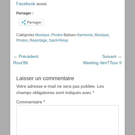
Facebook
aussi.
Partager :
Partager
Catégories
Musique
,
Photos
Balises
Harmonie
,
Musique
,
Photos
,
Reportage
,
Saint-Péray
Navigation
← Précédent
Suivant →
Article
Article
Rout’86
Meeting VenTTour II
de
précédent :
suivant :
l’article
Laisser un commentaire
Votre adresse e-mail ne sera pas publiée.
Les
champs obligatoires sont indiqués avec
*
Commentaire
*