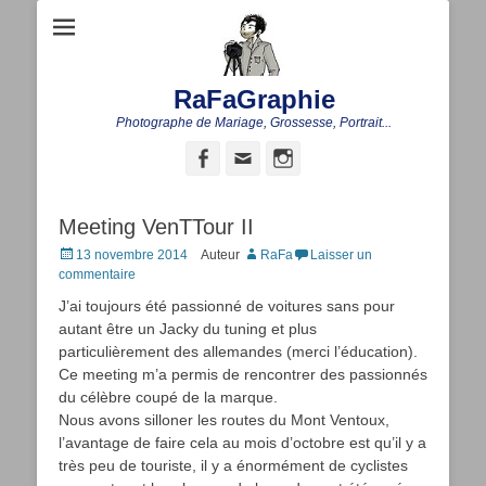
RaFaGraphie
Photographe de Mariage, Grossesse, Portrait...
Facebook
Adresse
Instagram
de
contact
Meeting VenTTour II
Posted
13 novembre 2014
Auteur
RaFa
Laisser un
on
commentaire
J’ai toujours été passionné de voitures sans pour
autant être un Jacky du tuning et plus
particulièrement des allemandes (merci l’éducation).
Ce meeting m’a permis de rencontrer des passionnés
du célèbre coupé de la marque.
Nous avons silloner les routes du Mont Ventoux,
l’avantage de faire cela au mois d’octobre est qu’il y a
très peu de touriste, il y a énormément de cyclistes