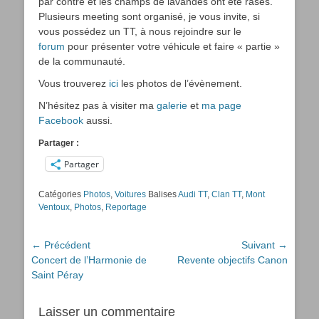
par contre et les champs de lavandes ont été rasés.
Plusieurs meeting sont organisé, je vous invite, si
vous possédez un TT, à nous rejoindre sur le
forum
pour présenter votre véhicule et faire « partie »
de la communauté.
Vous trouverez
ici
les photos de l’évènement.
N’hésitez pas à visiter ma
galerie
et
ma page
Facebook
aussi.
Partager :
Partager
Catégories
Photos
,
Voitures
Balises
Audi TT
,
Clan TT
,
Mont
Ventoux
,
Photos
,
Reportage
Navigation
← Précédent
Suivant →
Article
Article
Concert de l’Harmonie de
Revente objectifs Canon
de
précédent :
suivant :
Saint Péray
l’article
Laisser un commentaire