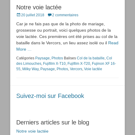
Notre voie lactée
Posted
20 juillet 2018
2 commentaires
on
Car je ne fais pas que de la photo de mariage,
grossesse ou portrait, voici quelques photos de la
voie lactée. Ces premières ont été prises au col de la
bataille dans le Vercors, un lieu assez isolé ou il
Read
More …
Catégories
Paysage
,
Photos
Balises
Col de la bataille
,
Col
des Limouches
,
Fujifilm X-T10
,
Fujifilm X-T20
,
Fujinon XF 16-
55
,
Milky Way
,
Paysage
,
Photos
,
Vercors
,
Voie lactée
Suivez-moi sur Facebook
Derniers articles sur le blog
Notre voie lactée