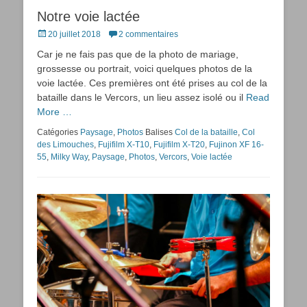
Notre voie lactée
Posted
20 juillet 2018
2 commentaires
on
Car je ne fais pas que de la photo de mariage,
grossesse ou portrait, voici quelques photos de la
voie lactée. Ces premières ont été prises au col de la
bataille dans le Vercors, un lieu assez isolé ou il
Read
More …
Catégories
Paysage
,
Photos
Balises
Col de la bataille
,
Col
des Limouches
,
Fujifilm X-T10
,
Fujifilm X-T20
,
Fujinon XF 16-
55
,
Milky Way
,
Paysage
,
Photos
,
Vercors
,
Voie lactée